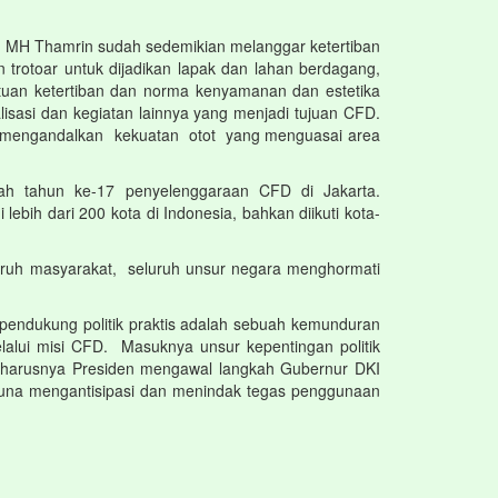
n MH Thamrin sudah sedemikian melanggar ketertiban
trotoar untuk dijadikan lapak dan lahan berdagang,
ntuan ketertiban dan norma kenyamanan dan estetika
ialisasi dan kegiatan lainnya yang menjadi tujuan CFD.
n mengandalkan kekuatan otot yang menguasai area
ah tahun ke-17 penyelenggaraan CFD di Jakarta.
ebih dari 200 kota di Indonesia, bahkan diikuti kota-
luruh masyarakat, seluruh unsur negara menghormati
ndukung politik praktis adalah sebuah kemunduran
lalui misi CFD. Masuknya unsur kepentingan politik
seharusnya Presiden mengawal langkah Gubernur DKI
na mengantisipasi dan menindak tegas penggunaan