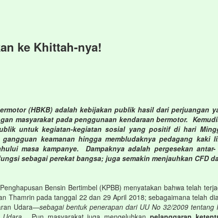
an ke Khittah-nya!
ermotor (HBKB) adalah kebijakan publik hasil dari perjuangan 
gan masyarakat pada penggunaan kendaraan bermotor. Kemudian C
ublik untuk kegiatan-kegiatan sosial yang positif di hari M
, gangguan keamanan hingga membludaknya pedagang kaki lima
ndahului masa kampanye. Dampaknya adalah pergesekan antar
fungsi sebagai perekat bangsa; juga semakin menjauhkan CFD dar
isi Penghapusan Bensin Bertimbel (KPBB) menyatakan bahwa telah ter
irman Thamrin pada tanggal 22 dan 29 April 2018; sebagaimana telah
aran Udara
—sebagai bentuk penerapan dari UU No 32/2009 tentang 
 Udara
. Pun masyarakat juga mengeluhkan
pelanggaran keten