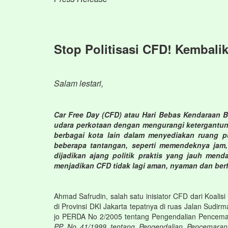
Stop Politisasi CFD! Kembalik
Sa
lam lestari,
Car Free Day (CFD) atau Hari Bebas Kendaraan B
udara perkotaan dengan mengurangi ketergantun
berbagai kota lain dalam menyediakan ruang p
beberapa tantangan, seperti memendeknya jam
dijadikan ajang politik praktis yang jauh me
menjadikan CFD tidak lagi aman, nyaman dan ber
Ahmad Safrudin, salah satu inisiator CFD dari Koal
di Provinsi DKI Jakarta tepatnya di ruas Jalan Sud
jo PERDA No 2/2005 tentang Pengendalian Pencem
PP No 41/1999 tentang Pengendalian Pencemaran