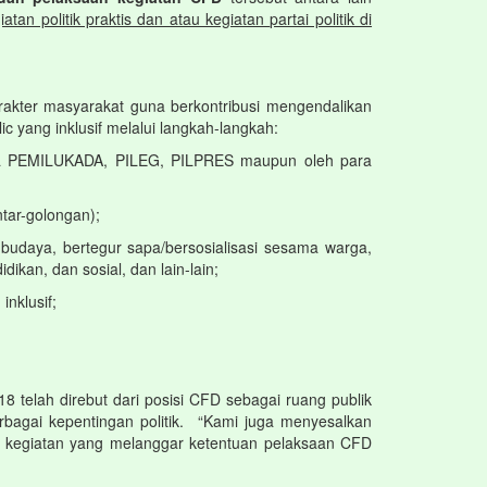
tan politik praktis dan atau kegiatan
partai politik di
kter masyarakat guna berkontribusi mengendalikan
yang inklusif melalui langkah-langkah:
eserta PEMILUKADA, PILEG, PILPRES maupun oleh para
tar-golongan);
budaya, bertegur sapa/bersosialisasi sesama warga,
ikan, dan sosial, dan lain-lain;
nklusif;
 telah direbut dari posisi CFD sebagai ruang publik
erbagai kepentingan politik. “Kami juga menyesalkan
n kegiatan yang melanggar ketentuan pelaksaan CFD