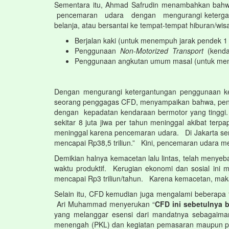
Sementara itu, Ahmad Safrudin menambahkan bahwa
pencemaran udara dengan mengurangi ketergantung
belanja, atau bersantai ke tempat-tempat hiburan/wis
Berjalan kaki (untuk menempuh jarak pendek 1 
Penggunaan
Non-Motorized Transport
(kend
Penggunaan angkutan umum masal (untuk men
Dengan mengurangi ketergantungan penggunaan kend
seorang penggagas CFD, menyampaikan bahwa, pen
dengan kepadatan kendaraan bermotor yang tinggi.
sekitar 8 juta jiwa per tahun meninggal akibat terp
meninggal karena pencemaran udara. Di Jakarta sen
mencapai Rp38,5 triliun.” Kini, pencemaran udara m
Demikian halnya kemacetan lalu lintas, telah meny
waktu produktif. Kerugian ekonomi dan sosial ini 
mencapai Rp3 triliun/tahun. Karena kemacetan, maka 
Selain itu, CFD kemudian juga mengalami beberapa
Ari Muhammad menyerukan “
CFD ini sebetulnya
yang melanggar esensi dari mandatnya sebagaimana
menengah (PKL) dan kegiatan pemasaran maupun pr