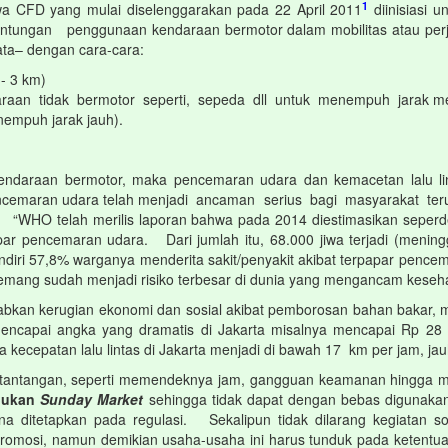
1
 CFD yang mulai diselenggarakan pada 22 April 2011
diinisiasi
an penggunaan kendaraan bermotor dalam mobilitas atau perjalan
ata– dengan cara-cara:
- 3 km)
araan tidak bermotor seperti, sepeda dll untuk menempuh jarak m
empuh jarak jauh).
araan bermotor, maka pencemaran udara dan kemacetan lalu linta
cemaran udara telah menjadi ancaman serius bagi masyarakat te
 “WHO telah merilis laporan bahwa pada 2014 diestimasikan seperde
apar pencemaran udara. Dari jumlah itu, 68.000 jiwa terjadi (meningg
diri 57,8% warganya menderita sakit/penyakit akibat terpapar pence
emang sudah menjadi risiko terbesar di dunia yang mengancam keseha
ebabkan kerugian ekonomi dan sosial akibat pemborosan bahan bakar
mencapai angka yang dramatis di Jakarta misalnya mencapai Rp 28 
kecepatan lalu lintas di Jakarta menjadi di bawah 17 km per jam, jau
 tantangan, seperti memendeknya jam, gangguan keamanan hingga me
 bukan
Sunday Market
sehingga tidak dapat dengan bebas digunaka
 ditetapkan pada regulasi. Sekalipun tidak dilarang kegiatan so
omosi, namun demikian usaha-usaha ini harus tunduk pada ketent