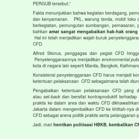
PERGUB tersebut.”
Fakta menunjukkan bahwa kegiatan berdagang, pemas
dan kenyamanan. PKL, warung tenda, mobil toko dan
berkegiatan, pemungutan sumbangan, pemasaran, pro
bahkan
amat sangat mengabaikan hak-hak orang
Hal ini telah menjadikan wajah buruk penyelengg
CFD.
Alfred Sitorus, penggagas dan pegiat CFD hing
Penyelenggaraannya menjadikan
environmental pub
kota di negara lain seperti Manila, Bangkok, Kathman
Konsistensi penyelenggaraan CFD harus menjadi kom
ketentuan pelaksanaan CFD sebagaimana telah diund
Pengabaikan ketentuan pelaksanaan CFD yang ditu
atau
set-back
dan bersifat kontraproduktif terhad
praktis ke dalam area dan waktu CFD dikhawatirka
Jakarta dalam mengembalikan CFD ke khittah-nya
CFD sebagai arena politik praktis serta pelanggaran-
Jadi, mari
hentikan politisasi HBKB, kembalikan 