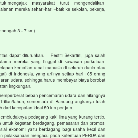
 untuk mengajak masyarakat turut mengendalikan
an mereka sehari-hari –baik ke sekolah, bekerja,
enengah 3 - 7 km)
s dapat diturunkan. Restiti Sekartini, juga salah
rutama mereka yang tinggal di kawasan perkotaan
lapan kematian umat manusia di seluruh dunia atau
al) di Indonesia, yang artinya setiap hari 165 orang
maran udara, sehingga harus membayar biaya berobat
tan lingkungan.
, memperberat beban pencemaran udara dan hilangnya
Triliun/tahun, sementara di Bandung angkanya telah
h dari kecepatan ideal 50 km per jam.
mbludaknya pedagang kaki lima yang kurang tertib.
n untuk kegiatan berdagang, pemasaran dan promosi
sial ekonomi yaitu berdagang bagi usaha kecil dan
uan pelaksanaan mengacu pada ketentuan PERDA dan