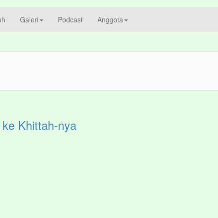
uh
Galeri
Podcast
Anggota
 ke Khittah-nya