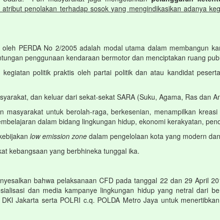
atribut penolakan terhadap sosok yang mengindikasikan adanya kegia
n oleh PERDA No 2/2005 adalah modal utama dalam membangun kara
ungan penggunaan kendaraan bermotor dan menciptakan ruang public 
 kegiatan politik praktis oleh partai politik dan atau kandidat p
arakat, dan keluar dari sekat-sekat SARA (Suku, Agama, Ras dan An
an masyarakat untuk berolah-raga, berkesenian, menampilkan kreasi 
embelajaran dalam bidang lingkungan hidup, ekonomi kerakyatan, pendid
kebijakan
low emission zone
dalam pengelolaan kota yang modern dan i
t kebangsaan yang berbhineka tunggal ika.
nyesalkan bahwa pelaksanaan CFD pada tanggal 22 dan 29 April 2018
osialisasi dan media kampanye lingkungan hidup yang netral dari b
 DKI Jakarta serta POLRI c.q. POLDA Metro Jaya untuk menertibka