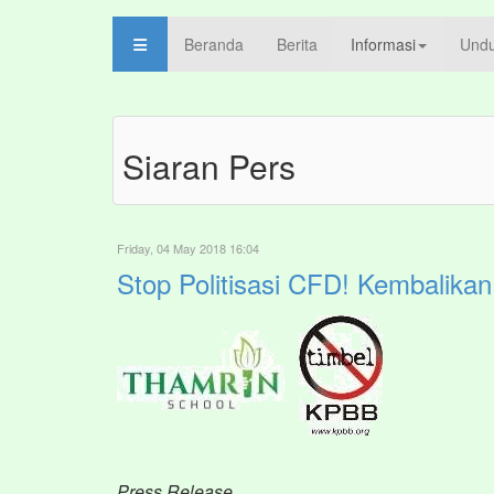
Beranda
Berita
Informasi
Und
Siaran Pers
Friday, 04 May 2018 16:04
Stop Politisasi CFD! Kembalikan
P
ress Release