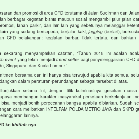
aran dan promosi di area CFD terutama di Jalan Sudirman dan Jala
 berbagai kegiatan bisnis maupun sosial mengambil jalur jalan dan 
mosi, lahan parkir, dan lain-lain yang sebetulnya melanggar kete
 lain
yang sedang bersepeda, berjalan kaki,
jogging
(berlari), bersos
araan CFD belakangan: kegiatan barbar, tidak tertata, dan bahka
ga sekarang menyampaikan catatan, “Tahun 2018 ini adalah adal
lic event
yang telah menjadi
trend setter
bagi penyelenggaraan CFD di l
du, Singapura, dan Kuala Lumpur.”
itmen bersama dan ini hanya bisa terwujud apabila kita semua, se
angkan dalam peraturan-perundangan sebagai tersebut di atas.
njukkan selama ini, dengan titik kulminasinya gesekan massa pe
ap upaya membangun karakter masyarakat perkotaan berkelanjutan me
n bisa menjadi benih perpecahan bangsa apabila dibiarkan. Sudah 
 dengan cara melibatkan INTELPAM POLDA METRO JAYA dan SKPD gu
pelanggaran lainnya.
CFD ke
khittah-
nya
.