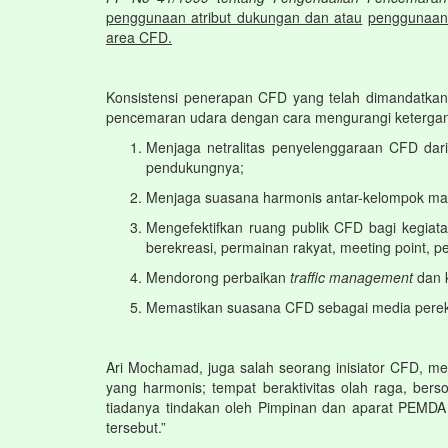
penggunaan atribut dukungan dan atau
penggunaan 
area CFD.
Konsistensi penerapan CFD yang telah dimandatka
pencemaran udara dengan cara mengurangi ketergant
Menjaga netralitas penyelenggaraan CFD dari
pendukungnya;
Menjaga suasana harmonis antar-kelompok masy
Mengefektifkan ruang publik CFD bagi kegiat
berekreasi, permainan rakyat, meeting point, p
Mendorong perbaikan
traffic management
dan 
Memastikan suasana CFD sebagai media pereka
Ari Mochamad, juga salah seorang inisiator CFD, me
yang harmonis; tempat beraktivitas olah raga, bers
tiadanya tindakan oleh Pimpinan dan aparat PEMDA
tersebut.”